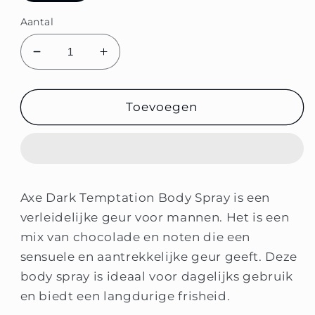
Aantal
Minder
Meer
Axe
Axe
dark
dark
temptation
temptation
Toevoegen
body
body
spray
spray
toevoegen
toevoegen
Axe Dark Temptation Body Spray is een
verleidelijke geur voor mannen. Het is een
mix van chocolade en noten die een
sensuele en aantrekkelijke geur geeft. Deze
body spray is ideaal voor dagelijks gebruik
en biedt een langdurige frisheid.