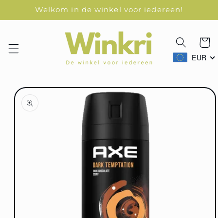
Skip
Welkom in de winkel voor iedereen!
naar
content
Winkelk
EUR
Skip naar
produkt
informatie