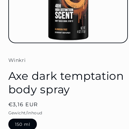
Open
media
1
in
Winkri
modal
Axe dark temptation
body spray
normale
€3,16 EUR
prijs
Gewicht/inhoud
150 ml