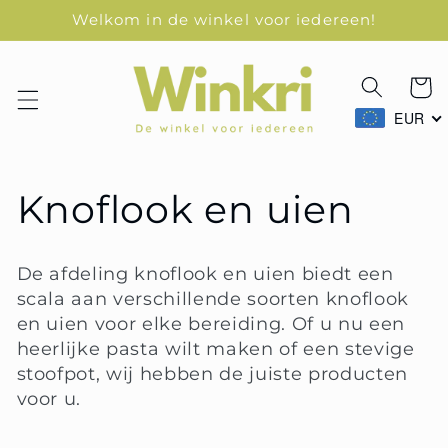
Skip
Welkom in de winkel voor iedereen!
naar
content
Winkelk
EUR
O
Knoflook en uien
n
De afdeling knoflook en uien biedt een
z
scala aan verschillende soorten knoflook
en uien voor elke bereiding. Of u nu een
e
heerlijke pasta wilt maken of een stevige
stoofpot, wij hebben de juiste producten
p
voor u.
r