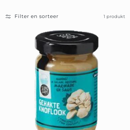
o
Filter en sorteer
1 produkt
d
u
k
t
e
n
: