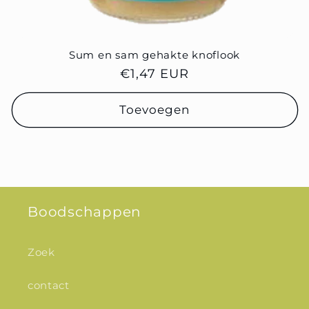
Sum en sam gehakte knoflook
normale
€1,47 EUR
prijs
Toevoegen
Boodschappen
Zoek
contact