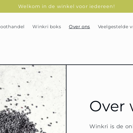
Welkom in de winkel voor iedereen!
oothandel
Winkri boks
Over ons
Veelgestelde 
Over 
Winkri is de o