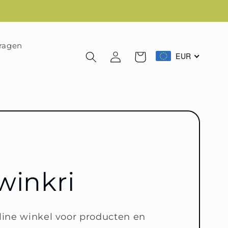
vragen
EUR
Winkelkar
Inloggen
winkri
nline winkel voor producten en