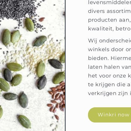
levensmiddelen
divers assorti
producten aan, 
kwaliteit, betr
Wij onderschei
winkels door o
bieden. Hierme
laten halen va
het voor onze 
te krijgen die 
verkrijgen zijn
Winkri now